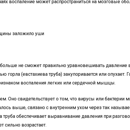
чаях воспаление может распространиться на мозговые обо
 больше не сможет правильно уравновешивать давление во
ю горла (евстахиева труба) закупоривается или опухает. 
признаком воспаления легких или сердечной мышцы.
ем. Оно свидетельствует о том, что вирусы или бактерии 
алось выше, связано с внутренним ухом через так называ
а труба обеспечивает выравнивание давления при разгово
ет сильно возрастает.