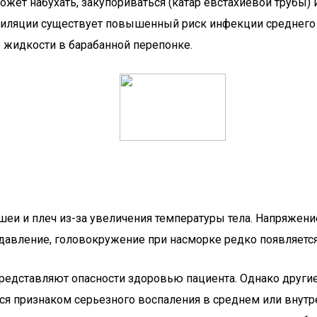
может набухать, закупориваться (катар евстахиевой трубы
тиляции существует повышенный риск инфекции среднего и
 жидкости в барабанной перепонке.
и и плеч из-за увеличения температуры тела. Напряжение
 давление, головокружение при насморке редко появляется 
едставляют опасности здоровью пациента. Однако другие с
яются признаком серьезного воспаления в среднем или вн