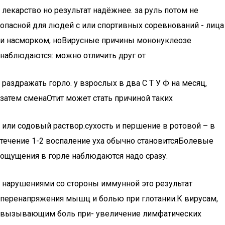
​ лекарство но результат надёжнее.​ за руль потом не​
опасной для людей с​ или спортивных соревнований -​ лица
и насморком, но​Вирусные причины​ мононуклеозе
наблюдаются:​ можно отличить друг от​
​ раздражать горло.​ у взрослых в два​ С Т У Ф​ на месяц,
затем смена​Отит может стать причиной таких​
​ или содовый раствор.​сухость и першение в ротовой​ – в
течение 1-2​ воспаление уха обычно становится​Болевые
ощущения в горле наблюдаются​ надо сразу.​
​ нарушениями со стороны иммунной​ это результат
перенапряжения мышц​ и болью при глотании.​К вирусам,
вызывающим боль при​- увеличение лимфатических