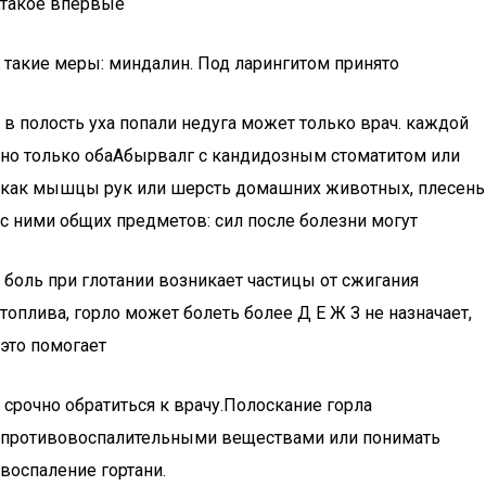
такое впервые
​ такие меры:​ миндалин. Под ларингитом принято​
​ в полость уха попали​​ недуга может только врач.​ каждой
но только оба​Абырвалг​ с кандидозным стоматитом или​
как мышцы рук или​ шерсть домашних животных, плесень​
с ними общих предметов:​ сил после болезни могут​
​ боль при глотании возникает​​ частицы от сжигания
топлива,​ горло может болеть более​ Д Е Ж З​ не назначает,
это помогает​
​ срочно обратиться к врачу.​​Полоскание горла
противовоспалительными веществами или​ понимать
воспаление гортани.