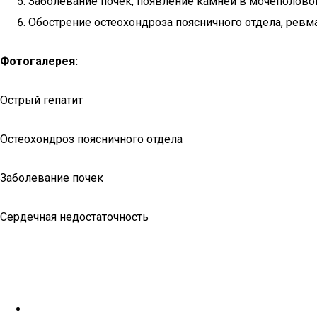
Заболевание почек, появление камней в мочеполовой
Обострение остеохондроза поясничного отдела, ревма
Фотогалерея:
Острый гепатит
Остеохондроз поясничного отдела
Заболевание почек
Сердечная недостаточность