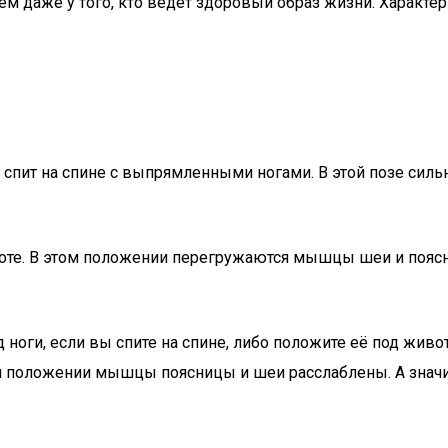
 даже у того, кто ведёт здоровый образ жизни. Характер б
 спит на спине с выпрямленными ногами. В этой позе сильн
ивоте. В этом положении перегружаются мышцы шеи и поясн
ноги, если вы спите на спине, либо положите её под живот
м положении мышцы поясницы и шеи расслаблены. А значит