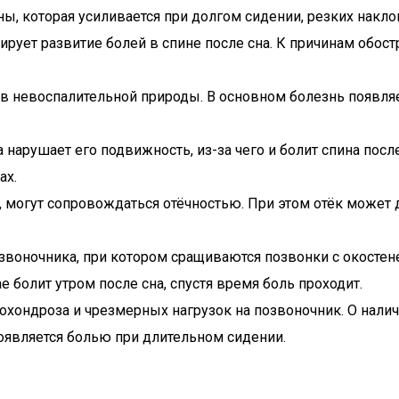
ы, которая усиливается при долгом сидении, резких накло
рует развитие болей в спине после сна. К причинам обост
 невоспалительной природы. В основном болезнь появляет
нарушает его подвижность, из-за чего и болит спина после
ах.
 могут сопровождаться отёчностью. При этом отёк может д
звоночника, при котором сращиваются позвонки с окостен
 болит утром после сна, спустя время боль проходит.
охондроза и чрезмерных нагрузок на позвоночник. О налич
оявляется болью при длительном сидении.