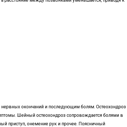
 а расстояние между позвонками уменьшается, приводя к
 нервных окончаний и последующим болям. Остеохондроз
симптомы. Шейный остеохондроз сопровождается болями в
чный приступ, онемение рук и прочее. Поясничный