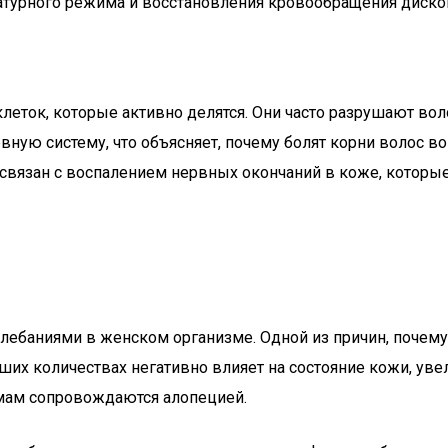
ратурного режима и восстановления кровообращения диско
еток, которые активно делятся. Они часто разрушают вол
ную систему, что объясняет, почему болят корни волос во
вязан с воспалением нервных окончаний в коже, котор
баниями в женском организме. Одной из причин, почему п
их количествах негативно влияет на состояние кожи, уве
мам сопровождаются алопецией.