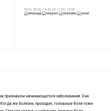
Пн-пт: 08:30—16:30; сб: 17:00—19:00
нним признаком начинающегося заболевания. Она
 Когда же болезнь проходит, головные боли тоже
. Главная задача — устранить причину боли.