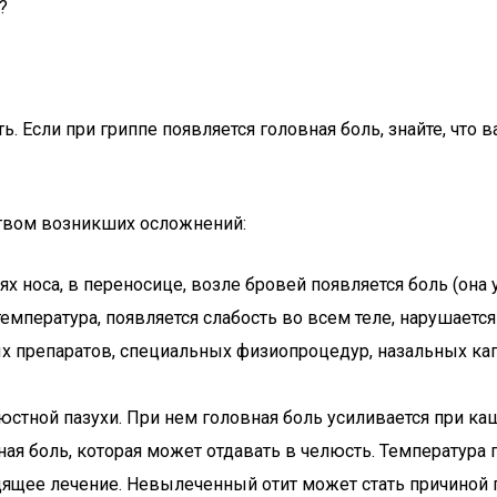
?
ь. Если при гриппе появляется головная боль, знайте, чт
ством возникших осложнений:
х носа, в переносице, возле бровей появляется боль (она 
мпература, появляется слабость во всем теле, нарушается с
 препаратов, специальных физиопроцедур, назальных капе
юстной пазухи. При нем головная боль усиливается при ка
ная боль, которая может отдавать в челюсть. Температура
дящее лечение. Невылеченный отит может стать причиной п