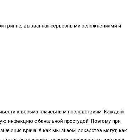
ри гриппе, вызванная серьезными осложнениями и
ривести к весьма плачевным последствиям. Каждый
ную инфекцию с банальной простудой. Поэтому при
начения врача. А как мы знаем, лекарства могут, как
е детально выяснить, почему возникает тот или иной