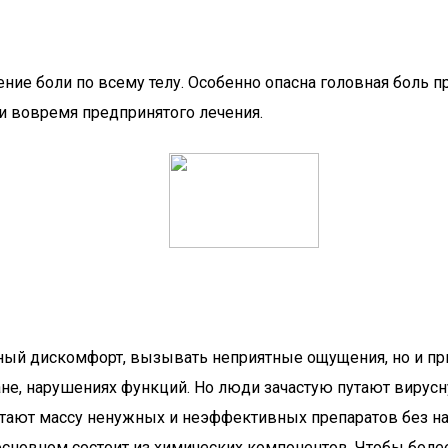
е боли по всему телу. Особенно опасна головная боль п
и вовремя предпринятого лечения.
ный дискомфорт, вызывать неприятные ощущения, но и п
ане, нарушениях функций. Но люди зачастую путают вирус
етают массу ненужных и неэффективных препаратов без наз
 основном состоит из химических компонентов. Чтобы боле