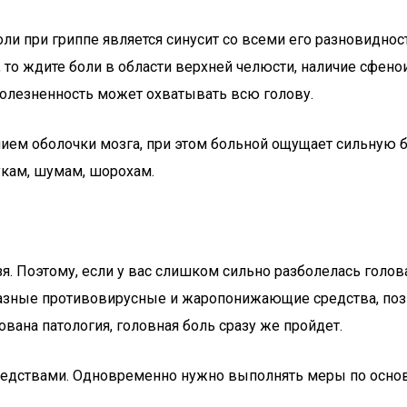
и при гриппе является синусит со всеми его разновидност
т, то ждите боли в области верхней челюсти, наличие сфе
 болезненность может охватывать всю голову.
ем оболочки мозга, при этом больной ощущает сильную бо
укам, шумам, шорохам.
я. Поэтому, если у вас слишком сильно разболелась голо
ные противовирусные и жаропонижающие средства, позво
вана патология, головная боль сразу же пройдет.
редствами. Одновременно нужно выполнять меры по осно