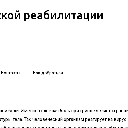
кой реабилитации
Контакты
Как добраться
ловной боли. Именно головная боль при гриппе является ра
ры тела. Так человеческий организм реагирует на вирус.
безболивающих средств дает непродолжительное облегчение