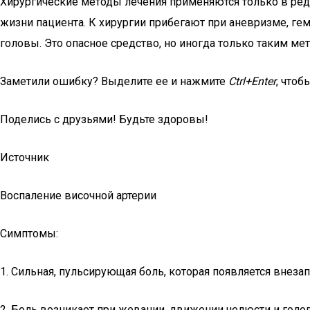
Хирургические методы лечения применяются только в ред
жизни пациента. К хирургии прибегают при аневризме, гем
головы. Это опасное средство, но иногда только таким м
Заметили ошибку? Выделите ее и нажмите
Ctrl+Enter
, чтоб
Поделись с друзьями! Будьте здоровы!
Источник
Воспаление височной артерии
Симптомы:
1. Сильная, пульсирующая боль, которая появляется внезап
2. Боль возникает при жевании, движении челюсти и голо