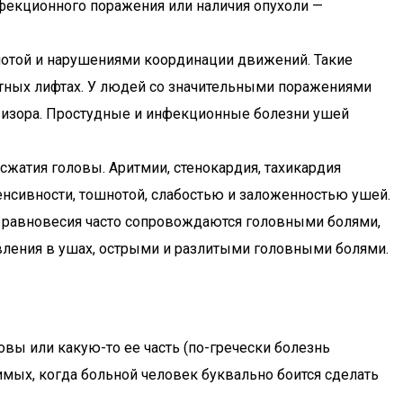
нфекционного поражения или наличия опухоли —
нотой и нарушениями координации движений. Такие
остных лифтах. У людей со значительными поражениями
евизора. Простудные и инфекционные болезни ушей
сжатия головы. Аритмии, стенокардия, тахикардия
енсивности, тошнотой, слабостью и заложенностью ушей.
о равновесия часто сопровождаются головными болями,
вления в ушах, острыми и разлитыми головными болями.
вы или какую-то ее часть (по-гречески болезнь
имых, когда больной человек буквально боится сделать