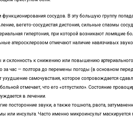
ми функционирования сосудов. В эту большую группу попа
ление, вегето-сосудистая дистония, сильные спазмы сосуд
ериальная гипертония, при которой возникают ломящие бо
ные атеросклерозом отмечают наличие навязчивых звуков 
 и склонность к снижению или повышению артериального
о за час — полтора до перемены погоды (в основном перед
 ухудшение самочувствия, которое сопровождается сдавле
 больной отмечает, что его «отпустило». Состояние прово
уждается в лечении.
гие посторонние звуки, а также тошнота, рвота, затуманенн
мы или инсульта. Часто именно микроинсульт маскируется