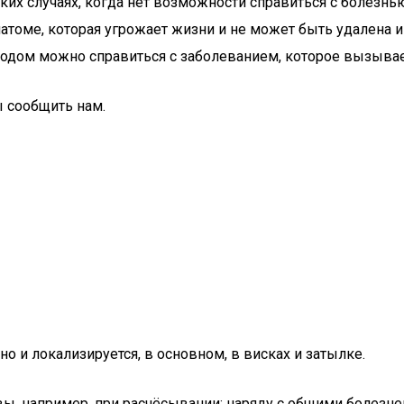
ких случаях, когда нет возможности справиться с болезн
атоме, которая угрожает жизни и не может быть удалена ин
етодом можно справиться с заболеванием, которое вызыва
ы сообщить нам.
но и локализируется, в основном, в висках и затылке.
вы, например, при расчёсывании; наряду с общими болезне