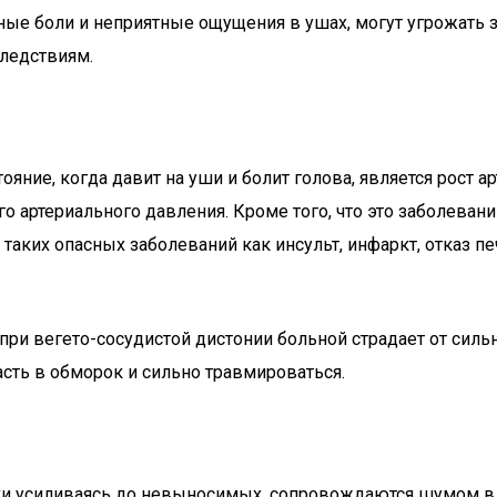
е боли и неприятные ощущения в ушах, могут угрожать зд
ледствиям.
ние, когда давит на уши и болит голова, является рост а
го артериального давления. Кроме того, что это заболева
таких опасных заболеваний как инсульт, инфаркт, отказ п
ри вегето-сосудистой дистонии больной страдает от сильн
сть в обморок и сильно травмироваться.
ски усиливаясь до невыносимых, сопровождаются шумом в