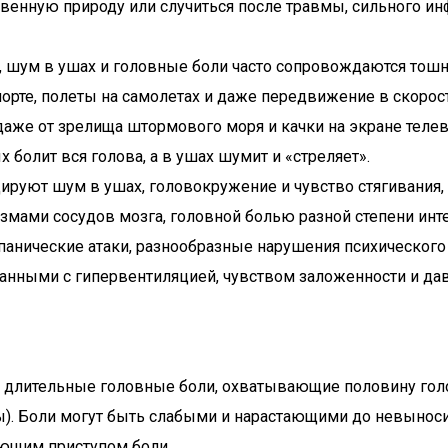
венную природу или случиться после травмы, сильного и
 шум в ушах и головные боли часто сопровождаются тош
спорте, полеты на самолетах и даже передвижение в скор
 даже от зрелища штормового моря и качки на экране тел
 болит вся голова, а в ушах шумит и «стреляет».
ируют шум в ушах, головокружение и чувство стягивания, 
азмами сосудов мозга, головной болью разной степени инт
 панические атаки, разнообразные нарушения психическог
занными с гипервентиляцией, чувством заложенности и да
 длительные головные боли, охватывающие половину голо
вы). Боли могут быть слабыми и нарастающими до невынос
яющим приступом боли.