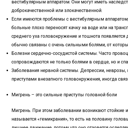
вестибулярным аппаратом. Они могут иметь наследст
доброкачественной или злокачественной.
Если имеются проблемы с вестибулярным аппаратом,
больные плохо переносят качку на воде или на тран
среднего уха головокружение и тошнота появляется
обычно связаны с очень сильными болями, от которых
Болезни сердечно-сосудистой системы. Часто провоц
сопровождаются не только болями в сердце, но и сп
Заболевания нервной системы. Депрессии, неврозы,
приступами внезапного головокружения, иногда свя
Мигрень – это сильные приступы головной боли
Мигрень. При этом заболевании возникают стойкие и
называется «гемикрания», то есть на половину голо
лишнее движение, потому что оно отзовется ослепл