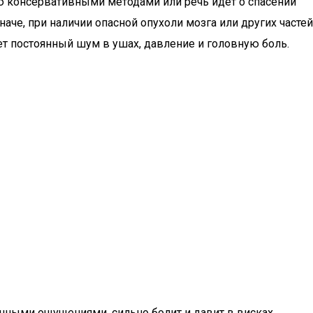
ью консервативными методами или речь идет о спасении
аче, при наличии опасной опухоли мозга или других частей
ет постоянный шум в ушах, давление и головную боль.
нными ощущениями, сильно болит и давит в висках.