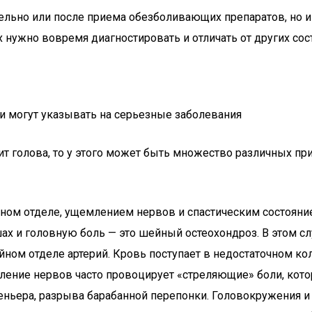
ельно или после приема обезболивающих препаратов, но 
 нужно вовремя диагностировать и отличать от других сос
ни могут указывать на серьезные заболевания
олит голова, то у этого может быть множество различных п
ом отделе, ущемлением нервов и спастическим состояни
х и головную боль — это шейный остеохондроз. В этом слу
ном отделе артерий. Кровь поступает в недостаточном кол
ение нервов часто провоцирует «стреляющие» боли, которы
Меньера, разрыва барабанной перепонки. Головокружения 