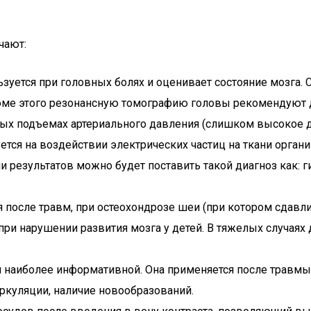
чают:
зуется при головных болях и оценивает состояние мозга
оме этого резонансную томографию головы рекомендуют де
пных подъемах артериального давления (слишком высокое д
тся на воздействии электрических частиц на ткани организ
 результатов можно будет поставить такой диагноз как: г
я после травм, при остеохондрозе шеи (при котором сдавл
, при нарушении развития мозга у детей. В тяжелых случая
ся наиболее информативной. Она применяется после травмы
ркуляции, наличие новообразований.