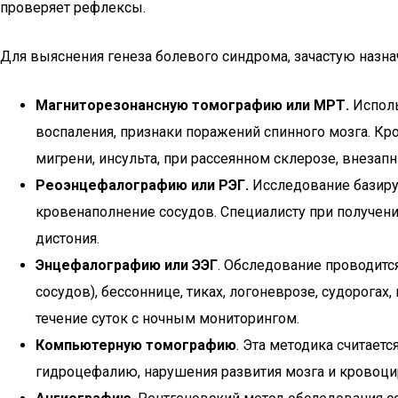
проверяет рефлексы.
Для выяснения генеза болевого синдрома, зачастую назна
Магниторезонансную томографию или МРТ.
Исполь
воспаления, признаки поражений спинного мозга. Кр
мигрени, инсульта, при рассеянном склерозе, внеза
Реоэнцефалографию или РЭГ.
Исследование базируе
кровенаполнение сосудов. Специалисту при получении
дистония.
Энцефалографию или ЭЭГ
. Обследование проводитс
сосудов), бессоннице, тиках, логоневрозе, судорогах
течение суток с ночным мониторингом.
Компьютерную томографию
. Эта методика считает
гидроцефалию, нарушения развития мозга и кровоци