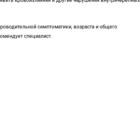
ыявить кровоизлияния и другие нарушения внутричерепных
проводительной симптоматики, возраста и общего
комендует специалист.