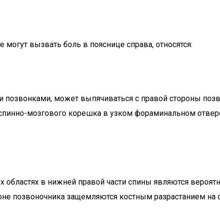
могут вызвать боль в пояснице справа, относятся:
позвонками, может выпячиваться с правой стороны поз
пинно-мозгового корешка в узком фораминальном отверст
х областях в нижней правой части спины являются вероят
оне позвоночника защемляются костным разрастанием на су