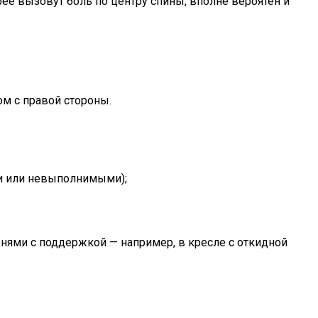
ее вызовут боль по центру спины, вполне вероятен и
м с правой стороны.
ми или невыполнимыми);
енями с поддержкой — например, в кресле с откидной