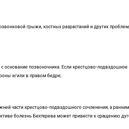
звонковой грыжи, костных разрастаний и других проблем,
 с основание позвоночника. Если крестцово-подвздошное
ороны и/или в правом бедре;
жней части крестцово-подвздошного сочленения, а ранним
ективе болезнь Бехтерева может привести к сращению дуго