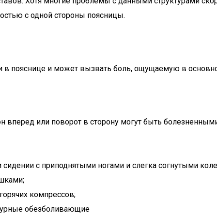
ставов. Хотя многие проблемы с данными структурами скор
ностью с одной стороны поясницы.
 в пояснице и может вызвать боль, ощущаемую в основно
он вперед или поворот в сторону могут быть болезненны
ри сидении с приподнятыми ногами и слегка согнутыми кол
шками;
 горячих компрессов;
ептурные обезболивающие