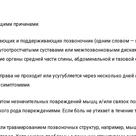
ющими причинами:
ающих и поддерживающих позвоночник (одним словом — м
дугоотростчатыми суставами или межпозвонковыми диска
ие органы средней части спины, абдоминальной и тазовой 
права не проходит или усугубляется через несколько дней 
 симптомами.
ьтатом незначительных повреждений мышц и/или связок по
кого рода повреждениями. Если боль не утихает в течение т
ли травмированием позвоночных структур, например, мы