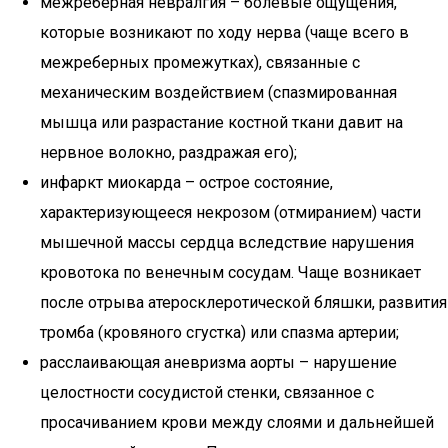
межреберная невралгия – болевые ощущения,
которые возникают по ходу нерва (чаще всего в
межреберных промежутках), связанные с
механическим воздействием (спазмированная
мышца или разрастание костной ткани давит на
нервное волокно, раздражая его);
инфаркт миокарда – острое состояние,
характеризующееся некрозом (отмиранием) части
мышечной массы сердца вследствие нарушения
кровотока по венечным сосудам. Чаще возникает
после отрыва атеросклеротической бляшки, развития
тромба (кровяного сгустка) или спазма артерии;
расслаивающая аневризма аорты – нарушение
целостности сосудистой стенки, связанное с
просачиванием крови между слоями и дальнейшей