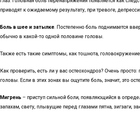
глаз. Головная боль перенапряжения появляется как след
приводят к ожидаемому результату, при тревоге, депресси
Боль в шее и затылке
. Постепенно боль поднимается ввер
обычно в какой-то одной половине головы.
Также есть такие симптомы, как тошнота, головокружение
Как проверить, есть ли у вас остеохондроз? Очень просто:
головы. Если в этих зонах вы ощутите боль, значит, это 
Мигрень
– приступ сильной боли, появляющийся в опреде
запахам, свету, плывущие перед глазами пятна, зигзаги, з