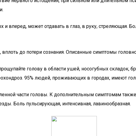
ствие нервного истощения, при сильном или длительном пс
и.
х и вперед, может отдавать в глаз, в руку, стреляющая. 
, вплоть до потери сознания. Описанные симптомы головн
 прощупайте голову в области ушей, носогубных складок, б
остеохондроз. 95% людей, проживающих в городах, имеют г
ленной части головы. К дополнительным симптомам также
везды. Боль пульсирующая, интенсивная, лавинообразная.