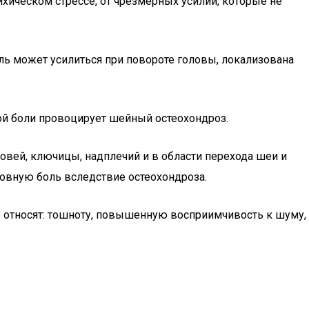
ихическом стрессе, от чрезмерных усилий, которые не
Боль может усилиться при повороте головы, локализована
ой боли провоцирует шейный остеохондроз.
ровей, ключицы, надплечий и в области перехода шеи и
оловную боль вследствие остеохондроза.
 относят: тошноту, повышенную восприимчивость к шуму,