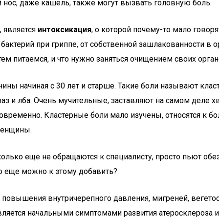
нос, даже кашель, также могут вызвать головную боль.
, является
интоксикация
, о которой почему-то мало говор
бактерий при гриппе, от собственной зашлакованности в о
тем питаемся, и что нужно заняться очищением своих орган
чины начиная с 30 лет и старше. Такие боли называют клас
аз и лба. Очень мучительные, заставляют на самом деле х
овременно. Кластерные боли мало изучены, относятся к бо
женщины.
сколько еще не обращаются к специалисту, просто пьют о
о еще можно к этому добавить?
 повышения внутричерепного давления, мигреней, вегетос
вляется начальными симптомами развития атеросклероза и