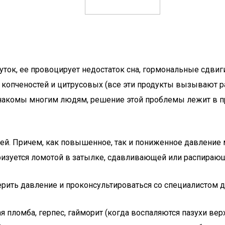
уток, ее провоцирует недостаток сна, гормональные сдвиг
, копченостей и цитрусовых (все эти продукты вызывают р
накомы многим людям, решение этой проблемы лежит в пр
олей. Причем, как повышенное, так и пониженное давлен
еризуется ломотой в затылке, сдавливающей или распирающ
ерить давление и проконсультироваться со специалистом д
ая пломба, герпес, гайморит (когда воспаляются пазухи вер