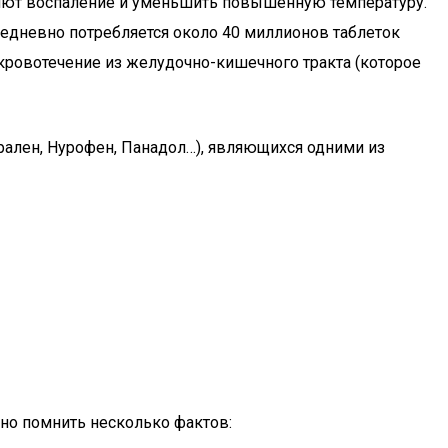
яют воспаление и уменьшить повышенную температуру.
жедневно потребляется около 40 миллионов таблеток
 кровотечение из желудочно-кишечного тракта (которое
рален, Нурофен, Панадол…), являющихся одними из
но помнить несколько фактов: