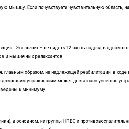
ю мышцу. Если почувствуете чувствительную область, на
ацию. Это значит – не сидеть 12 часов подряд в одном по
ов и мышечных релаксантов.
, главным образом, на надлежащей реабилитации, в ходе 
 домашним упражнениям может достаточно успешно устра
 сведены к минимуму.
ки), в основном, из группы НПВС и противовоспалительн