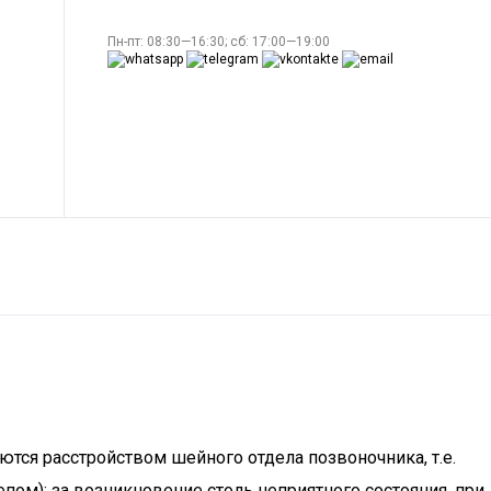
Пн-пт: 08:30—16:30; сб: 17:00—19:00
ются расстройством шейного отдела позвоночника, т.е.
ом); за возникновение столь неприятного состояния, при