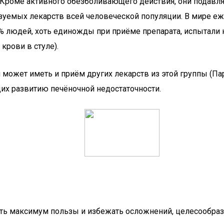
Кроме активного обезболивающего действия, они подавл
ьзуемых лекарств всей человеческой популяции. В мире е
5% людей, хоть единожды при приёме препарата, испытали
крови в стуле).
 может иметь и приём других лекарств из этой группы (Па
их развитию печёночной недостаточности.
ить максимум пользы и избежать осложнений, целесообраз