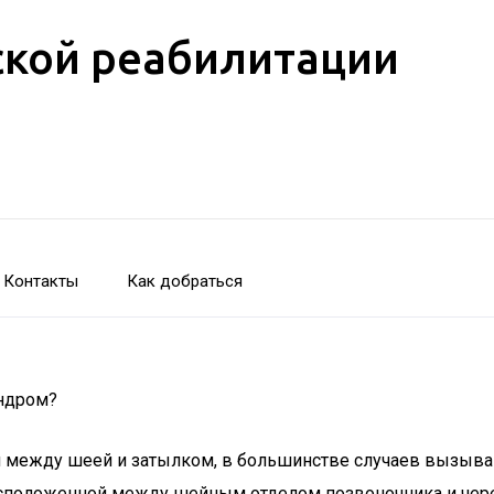
кой реабилитации
Контакты
Как добраться
индром?
сти между шеей и затылком, в большинстве случаев вызыва
асположенной между шейным отделом позвоночника и череп