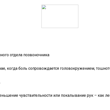
йного отдела позвоночника
ае, когда боль сопровождается головокружением, тошното
.
ьшение чувствительности или покалывание рук – как левой