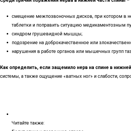
Среди причин поражения нерва в нижней части спины –
смещение межпозвоночных дисков, при котором в не
таблетки и поправить ситуацию медикаментозным пу
синдром грушевидной мышцы;
подозрение на доброкачественное или злокачествен
нарушения в работе органов или мышечных групп таз
Как определить, если защемило нерв на спине в нижней
системы, а также ощущение «ватных ног» и слабости, со
Читайте также: