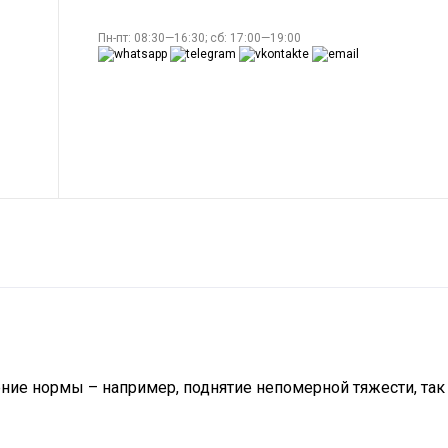
Пн-пт: 08:30—16:30; сб: 17:00—19:00
ние нормы – например, поднятие непомерной тяжести, так