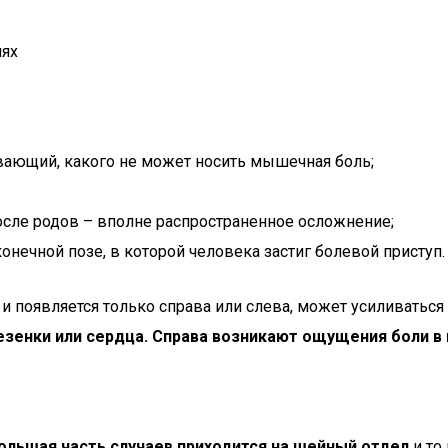
иях
ающий, какого не может носить мышечная боль;
осле родов – вполне распространенное осложнение;
нечной позе, в которой человека застиг болевой приступ.
а и появляется только справа или слева, может усиливатьс
зенки или сердца. Справа возникают ощущения боли в 
ольшая часть случаев приходится на шейный отдел
и то