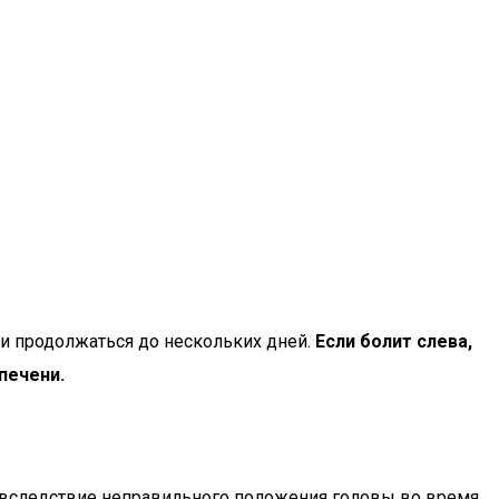
я и продолжаться до нескольких дней.
Если болит слева,
печени.
 вследствие неправильного положения головы во время