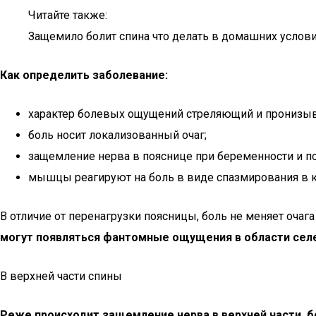
Читайте также:
Защемило болит спина что делать в домашних услов
Как определить заболевание:
характер болевых ощущений стреляющий и пронизыв
боль носит локализованный очаг;
защемление нерва в пояснице при беременности и п
мышцы реагируют на боль в виде спазмирования в ко
В отличие от перенагрузки поясницы, боль не меняет очаг
могут появляться фантомные ощущения в области селе
В верхней части спины
Реже происходит защемление нерва в верхней части, б