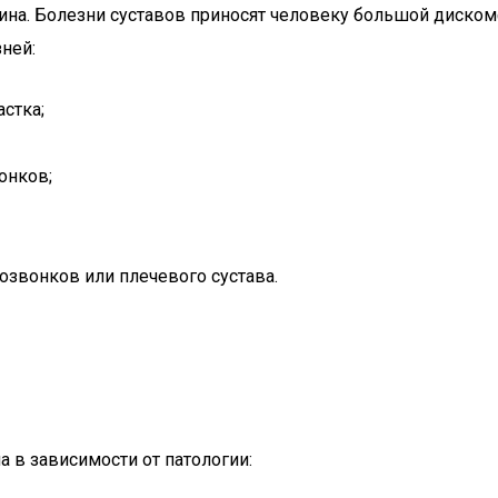
тина. Болезни суставов приносят человеку большой диско
ней:
стка;
онков;
звонков или плечевого сустава.
 в зависимости от патологии: