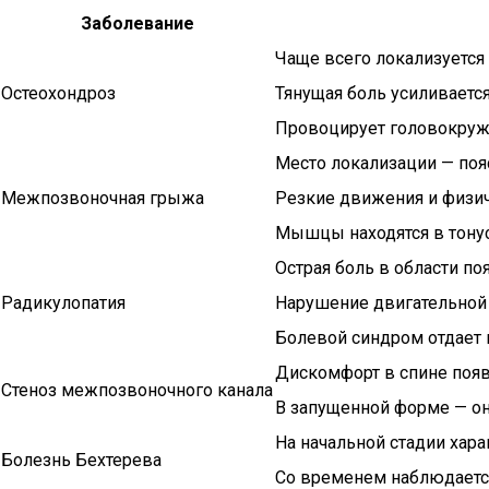
Заболевание
Чаще всего локализуется
Остеохондроз
Тянущая боль усиливаетс
Провоцирует головокруж
Место локализации — поя
Межпозвоночная грыжа
Резкие движения и физич
Мышцы находятся в тону
Острая боль в области п
Радикулопатия
Нарушение двигательной
Болевой синдром отдает 
Дискомфорт в спине поя
Стеноз межпозвоночного канала
В запущенной форме — о
На начальной стадии хар
Болезнь Бехтерева
Со временем наблюдается