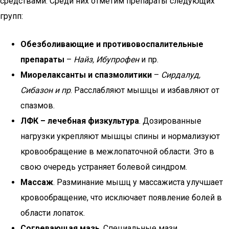
средствами. Среди них отметим препараты следующих
групп:
Обезболивающие и противовоспалительные
препараты
–
Найз, Ибупрофен
и пр.
Миорелаксанты и спазмолитики
–
Сирдалуд,
Сибазон
и пр
. Расслабляют мышцы и избавляют от
спазмов.
ЛФК – лечебная физкультура
. Дозированные
нагрузки укрепляют мышцы спины и нормализуют
кровообращение в межлопаточной области. Это в
свою очередь устраняет болевой синдром.
Массаж
. Разминание мышц у массажиста улучшает
кровообращение, что исключает появление болей в
области лопаток.
Согревающая мазь
. Специальные мази,